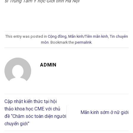
sĩ Trung Tâm Y học Giới tính Hà Nội
This entry was posted in
Cộng đồng
,
Mãn kinh/Tiền mãn kinh
,
Tin chuyên
môn
. Bookmark the
permalink
.
ADMIN
Cập nhật kiến thức tại hội
thảo khoa học CME với chủ
Mãn kinh sớm ở nữ giới
đề “Chăm sóc toàn diện người
chuyển giới”