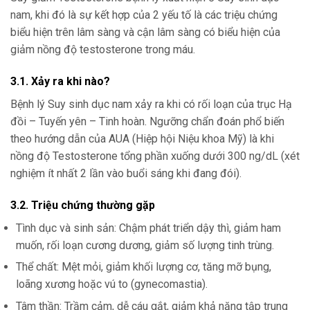
nam, khi đó là sự kết hợp của 2 yếu tố là các triệu chứng
biểu hiện trên lâm sàng và cận lâm sàng có biểu hiện của
giảm nồng độ testosterone trong máu.
3.1. Xảy ra khi nào?
Bệnh lý Suy sinh dục nam xảy ra khi có rối loạn của trục Hạ
đồi – Tuyến yên – Tinh hoàn. Ngưỡng chẩn đoán phổ biến
theo hướng dẫn của AUA (Hiệp hội Niệu khoa Mỹ) là khi
nồng độ Testosterone tổng phần xuống dưới 300 ng/dL (xét
nghiệm ít nhất 2 lần vào buổi sáng khi đang đói).
3.2. Triệu chứng thường gặp
Tình dục và sinh sản: Chậm phát triển dậy thì, giảm ham
muốn, rối loạn cương dương, giảm số lượng tinh trùng.
Thể chất: Mệt mỏi, giảm khối lượng cơ, tăng mỡ bụng,
loãng xương hoặc vú to (gynecomastia).
Tâm thần: Trầm cảm, dễ cáu gắt, giảm khả năng tập trung