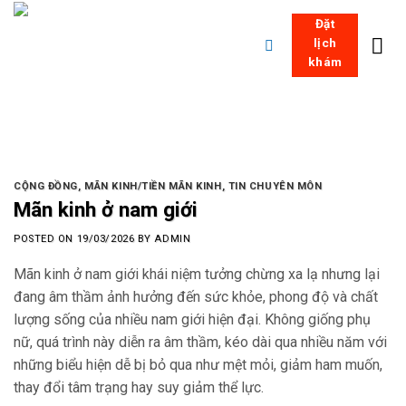
Skip
Đặt
to
lịch
content
khám
CỘNG ĐỒNG
,
MÃN KINH/TIỀN MÃN KINH
,
TIN CHUYÊN MÔN
Mãn kinh ở nam giới
POSTED ON
19/03/2026
BY
ADMIN
Mãn kinh ở nam giới khái niệm tưởng chừng xa lạ nhưng lại
đang âm thầm ảnh hưởng đến sức khỏe, phong độ và chất
lượng sống của nhiều nam giới hiện đại. Không giống phụ
nữ, quá trình này diễn ra âm thầm, kéo dài qua nhiều năm với
những biểu hiện dễ bị bỏ qua như mệt mỏi, giảm ham muốn,
thay đổi tâm trạng hay suy giảm thể lực.