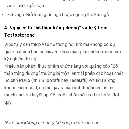
và trí nhớ ngắn hạn.
Giấc ngủ: Rối loạn giấc ngủ hoặc ngưng thở khi ngủ.
4. Nguy cơ từ “bổ thận tráng dương” và tự ý tiêm
Testosterone
Việc tự ý can thiệp vào hệ thống nội tiết mà không có sự
giám sát của bác sĩ chuyên khoa mang lại những rủi ro cực
kỳ nghiêm trọng
Nhiều sản phẩm thực phẩm chức năng với quảng cáo “Bổ
thận tráng dương” thường bị trộn lẫn trái phép các hoạt chất
ức chế PDE5 (như Sildenafil hay Tadalafil) với liều lượng
không kiểm soát, có thể gây ra các bất thường về hệ tim
mạch như: hạ huyết áp đột ngột, nhồi máu cơ tim hoặc đột
quỵ.
Nam giới không nên tự ý bổ sung Testosterone