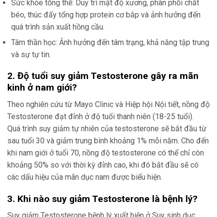
Sức khỏe tổng thể: Duy trì mật độ xương, phân phối chất
béo, thúc đẩy tổng hợp protein cơ bắp và ảnh hưởng đến
quá trình sản xuất hồng cầu.
Tâm thần học: Ảnh hưởng đến tâm trạng, khả năng tập trung
và sự tự tin.
2. Độ tuổi suy giảm Testosterone gây ra mãn
kinh ở nam giới?
Theo nghiên cứu từ Mayo Clinic và Hiệp hội Nội tiết, nồng độ
Testosterone đạt đỉnh ở độ tuổi thanh niên (18-25 tuổi).
Quá trình suy giảm tự nhiên của testosterone sẽ bắt đầu từ
sau tuổi 30 và giảm trung bình khoảng 1% mỗi năm. Cho đến
khi nam giới ở tuổi 70, nồng độ testosterone có thể chỉ còn
khoảng 50% so với thời kỳ đỉnh cao, khi đó bắt đầu sẽ có
các dấu hiệu của mãn dục nam được biểu hiện.
3. Khi nào suy giảm Testosterone là bệnh lý?
Suy giảm Testosterone bệnh lý xuất hiện ở Suy sinh dục